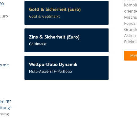
00
komple
Gold & Sicherheit (Euro)
orienti
 Euro
Gold & Geldmarkt
Mischu
Fondsm
Grunds
Aktien
Zins & Sicherheit (Euro)
Edelme
Geldmarkt
Meh
Weltportfolio Dynamik
s mit
Multi-Asset-ETF-Portfolio
rd “R”
üttung”
nnung