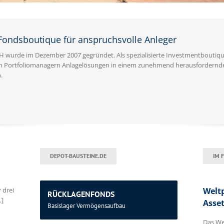
Fondsboutique für anspruchsvolle Anleger
 wurde im Dezember 2007 gegründet. Als spezialisierte Investmentboutique
n Portfoliomanagern Anlagelösungen in einem zunehmend herausfordernd
.
DEPOT-BAUSTEINE.DE
IM 
 drei
Weltp
RÜCKLAGENFONDS
…]
Asset
Basislager Vermögensaufbau
Das We